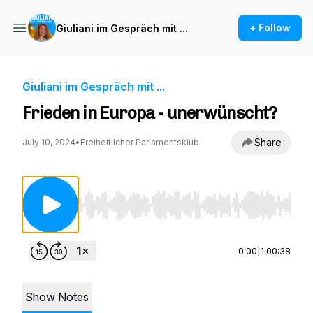
+ Follow
Giuliani im Gespräch mit ...
Giuliani im Gespräch mit ...
Frieden in Europa - unerwünscht?
Share
July 10, 2024
•
Freiheitlicher Parlamentsklub
Use Left/Right to seek, Home/End to jump to st
0:00
|
1:00:38
Show Notes